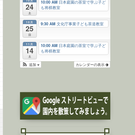
10月
10:00 AM
日本庭園の茶室で学ぶ子ど
24
も将棋教室
土
10月
9:30 AM
文化庁事業子ども茶道教室
25
日
11月
10:00 AM
日本庭園の茶室で学ぶ子ど
14
も将棋教室
土
追加
カレンダーの表示