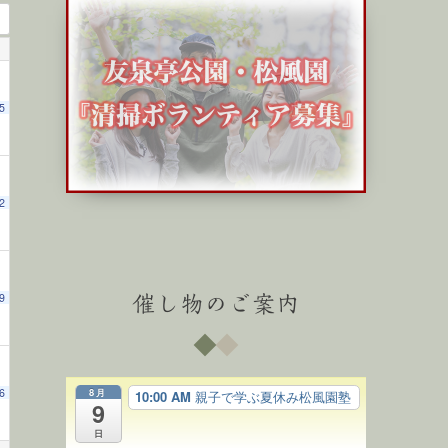
5
2
9
催し物のご案内
8月
6
10:00 AM
親子で学ぶ夏休み松風園塾
9
日