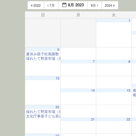
8月 2023
2022
7月
9月
2024
日
月
火
1
6
夏休み親子松風園塾
10:00 AM
12:00 AM
採れたて野菜市場（第1日曜）
10:00 AM
7
8
1:00 AM
13
14
15
2:00 AM
20
採れたて野菜市場（第3日曜）
3:00 AM
10:00 AM
文化庁事業子ども茶道教室
10:00 AM
21
22
4:00 AM
27