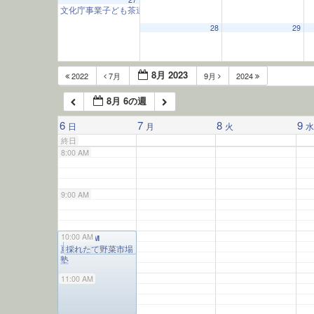
文化庁事業子ども茶道教室
10:00 AM
5:00 AM
28
29
6:00 AM
8月 2023
2022
7月
9月
2024
8月 6の週
7:00 AM
6
7
8
9
日
月
火
終日
8:00 AM
9:00 AM
10:00 AM
10:00 AM
10:00 AM
夏休み親子松風園
採れたて野菜市場
塾
（第1日曜）
11:00 AM