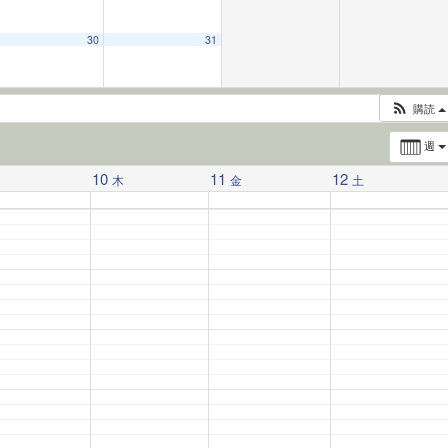
30
31
購読
週
10
11
12
水
木
金
土