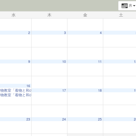
月
水
木
金
土
2
3
4
9
10
11
1
16
着物教室「着物と和の心」
10:00 AM
17
18
1
着物教室「着物と和の心」
1:00 PM
23
24
25
2