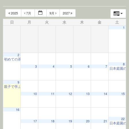
2025
7月
9月
2027
日
月
火
水
木
金
土
1
2
初めての茶道 初心者茶道教室
9:30 AM
8
3
4
5
6
7
日本庭園の
9
親子で学ぶ夏休み松風園塾
10:00 AM
10
11
12
13
14
15
16
22
17
18
19
20
21
日本庭園の