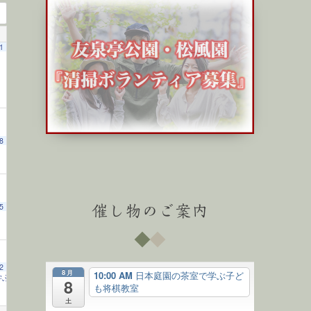
1
8
5
催し物のご案内
2
8月
10:00 AM
日本庭園の茶室で学ぶ子ど
学ぶ子ども将棋教室
10:00 AM
8
も将棋教室
土