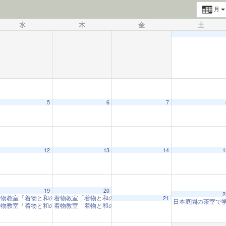
月
水
木
金
土
5
6
7
12
13
14
1
19
20
2
着物教室「着物と和の心」
着物教室「着物と和の心」
10:00 AM
10:00 AM
21
日本庭園の茶室で
着物教室「着物と和の心」
着物教室「着物と和の心」
1:00 PM
1:00 PM