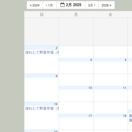
2月 2025
2024
1月
3月
2026
日
月
火
2
採れたて野菜市場（第1日曜）
10:00 AM
12:00 AM
3
4
1:00 AM
9
10
11
2:00 AM
16
採れたて野菜市場（第3日曜）
3:00 AM
10:00 AM
17
18
4:00 AM
23