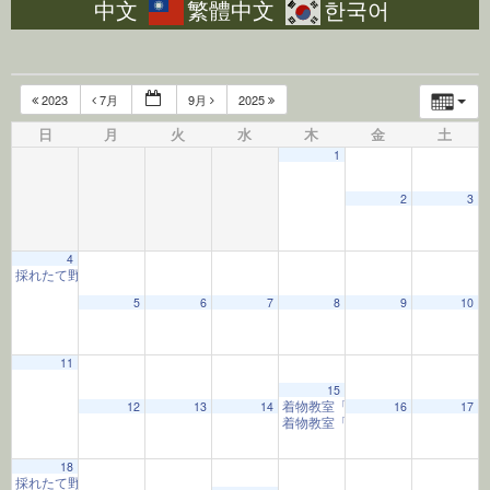
中文
繁體中文
한국어
2023
7月
9月
2025
日
月
火
水
木
金
土
1
2
3
4
採れたて野菜市場（第1日曜）
10:00 AM
12:00 AM
5
6
7
8
9
10
1:00 AM
11
15
着物教室「着物と和の心」
12
13
14
16
10:00 A
17
2:00 AM
着物教室「着物と和の心」
1:00 PM
18
採れたて野菜市場（第3日曜）
3:00 AM
10:00 AM