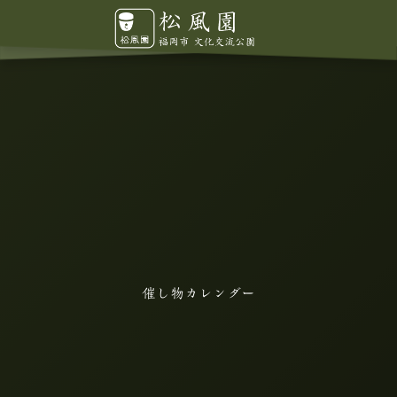
催し物カレンダー