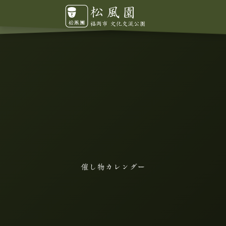
催し物カレンダー