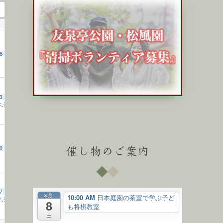
6
3
学ぶ子ども将棋教室
10:00 AM
0
催し物のご案内
7
8月
10:00 AM
日本庭園の茶室で学ぶ子ど
学ぶ子ども将棋教室
10:00 AM
8
も将棋教室
土