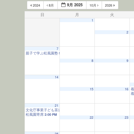
9月 2025
2024
8月
10月
2026
日
月
火
1
2
7
親子で学ぶ松風園塾
9:30 AM
12:00 AM
8
9
1:00 AM
14
15
16
2:00 AM
21
文化庁事業子ども茶道教室
3:00 AM
9:30 AM
松風園寄席
2:00 PM
22
23
4:00 AM
28