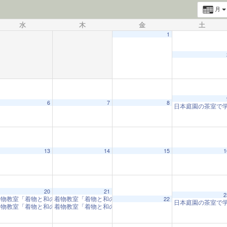
月
水
木
金
土
1
6
7
8
日本庭園の茶室で
13
14
15
1
20
21
2
着物教室「着物と和の心」
着物教室「着物と和の心」
10:00 AM
10:00 AM
22
日本庭園の茶室で
着物教室「着物と和の心」
着物教室「着物と和の心」
1:00 PM
1:00 PM