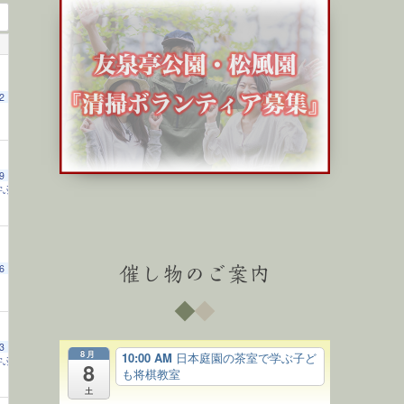
2
9
学ぶ子ども将棋教室
10:00 AM
6
催し物のご案内
3
8月
10:00 AM
日本庭園の茶室で学ぶ子ど
学ぶ子ども将棋教室
10:00 AM
8
も将棋教室
土