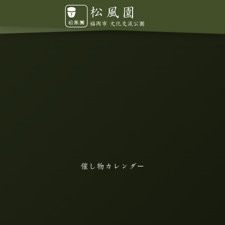
催し物カレンダー