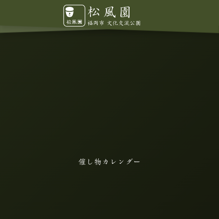
催し物カレンダー