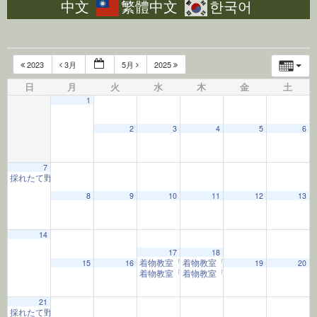
中文
繁體中文
한국어
2023
3月
5月
2025
日
月
火
水
木
金
土
1
2
3
4
5
6
7
採れたて野菜市場（第1日曜）
10:00 AM
12:00 AM
8
9
10
11
12
13
1:00 AM
14
17
18
着物教室「着物と和の心」
着物教室「着物と和の心」
15
16
10:00 AM
19
10:00 A
20
2:00 AM
着物教室「着物と和の心」
着物教室「着物と和の心」
1:00 PM
1:00 PM
21
採れたて野菜市場（第3日曜）
3:00 AM
10:00 AM