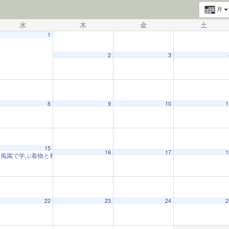
月
水
木
金
土
1
2
3
8
9
10
1
15
16
17
1
松風園で学ぶ着物と和の心
10:00 AM
22
23
24
2