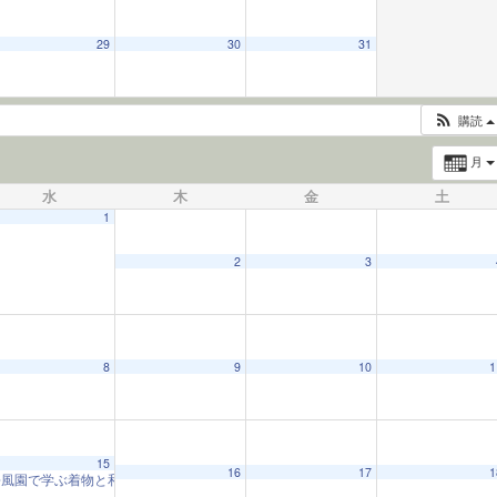
29
30
31
購読
月
水
木
金
土
1
2
3
8
9
10
1
15
16
17
1
松風園で学ぶ着物と和の心
10:00 AM