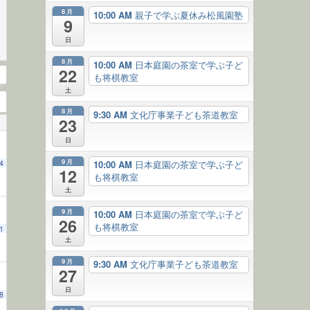
8月
10:00 AM
親子で学ぶ夏休み松風園塾
9
日
8月
10:00 AM
日本庭園の茶室で学ぶ子ど
22
も将棋教室
土
8月
9:30 AM
文化庁事業子ども茶道教室
23
日
9月
10:00 AM
日本庭園の茶室で学ぶ子ど
4
12
も将棋教室
土
9月
10:00 AM
日本庭園の茶室で学ぶ子ど
26
も将棋教室
1
土
9月
9:30 AM
文化庁事業子ども茶道教室
27
日
8