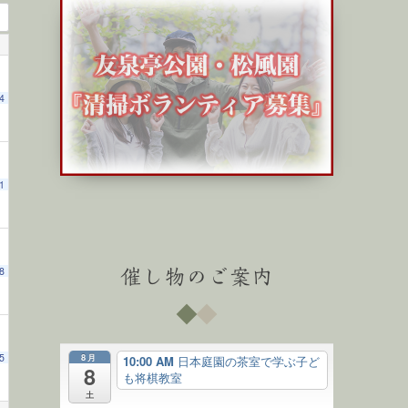
4
1
8
催し物のご案内
8月
5
10:00 AM
日本庭園の茶室で学ぶ子ど
8
も将棋教室
土