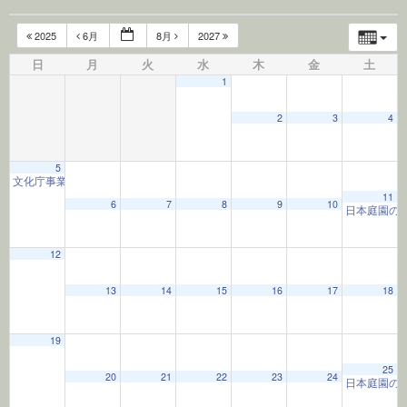
2025
6月
8月
2027
日
月
火
水
木
金
土
1
2
3
4
5
文化庁事業子ども茶道教室
9:30 AM
11
6
7
8
9
10
日本庭園の
12
13
14
15
16
17
18
19
25
20
21
22
23
24
日本庭園の