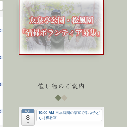
5
2
9
催し物のご案内
8月
6
10:00 AM
日本庭園の茶室で学ぶ子ど
8
も将棋教室
土