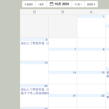
10月 2024
2023
9月
11月
2025
日
月
火
1
6
採れたて野菜市場（第1日曜）
10:00 AM
12:00 AM
7
8
1:00 AM
13
14
15
2:00 AM
20
採れたて野菜市場（第3日曜）
3:00 AM
10:00 AM
親子で学ぶ茶道体験教室
10:00 AM
21
22
4:00 AM
27