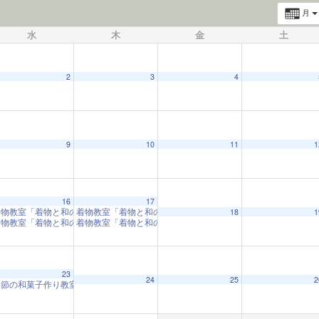
月
水
木
金
土
2
3
4
9
10
11
1
16
17
着物教室「着物と和の心」
着物教室「着物と和の心」
10:00 AM
10:00 AM
18
1
着物教室「着物と和の心」
着物教室「着物と和の心」
1:00 PM
1:00 PM
23
24
25
2
季節の和菓子作り教室
2:00 PM