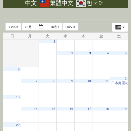
中文
繁體中文
한국어
2025
8月
10月
2027
日
月
火
水
木
金
土
1
2
3
4
5
6
12:00 AM
12
7
8
9
10
11
日本庭園の
1:00 AM
13
14
15
16
17
18
19
2:00 AM
20
3:00 AM