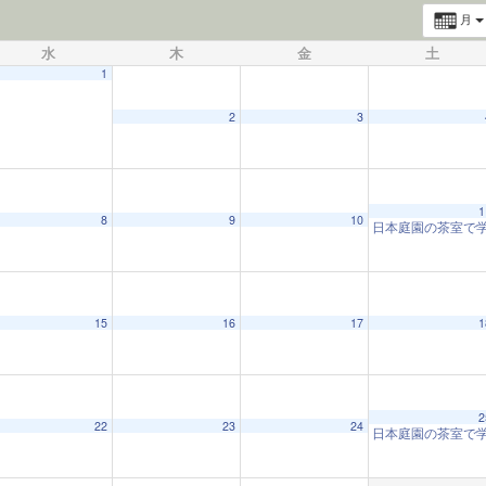
月
水
木
金
土
1
2
3
1
8
9
10
日本庭園の茶室で
15
16
17
1
2
22
23
24
日本庭園の茶室で