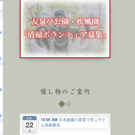
4
1
学ぶ子ども将棋教室
10:00 AM
8
催し物のご案内
5
8月
10:00 AM
日本庭園の茶室で学ぶ子ど
学ぶ子ども将棋教室
10:00 AM
22
も将棋教室
土