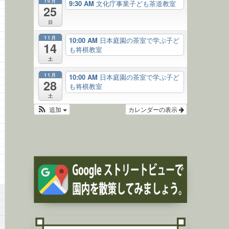
10月
9:30 AM
文化庁事業子ども茶道教室
25
日
11月
10:00 AM
日本庭園の茶室で学ぶ子ど
14
も将棋教室
土
11月
10:00 AM
日本庭園の茶室で学ぶ子ど
28
も将棋教室
土
追加
カレンダーの表示