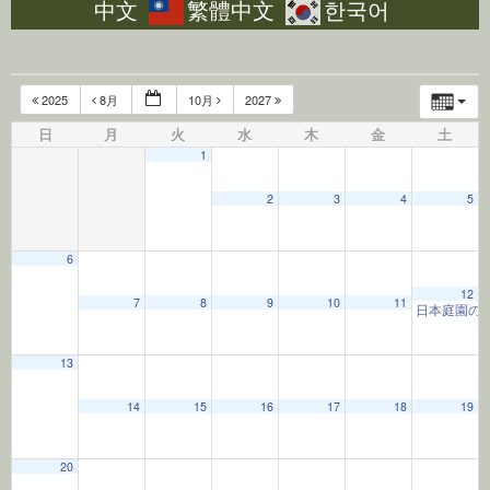
中文
繁體中文
한국어
2025
8月
10月
2027
日
月
火
水
木
金
土
1
2
3
4
5
6
12:00 AM
12
7
8
9
10
11
日本庭園の
1:00 AM
13
14
15
16
17
18
19
2:00 AM
20
3:00 AM