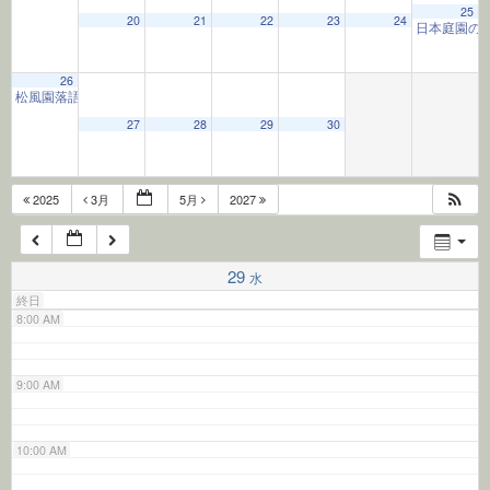
25
20
21
22
23
24
日本庭園の
4:00 AM
26
松風園落語
2:00 PM
5:00 AM
27
28
29
30
6:00 AM
2025
3月
5月
2027
7:00 AM
29
水
終日
8:00 AM
9:00 AM
10:00 AM