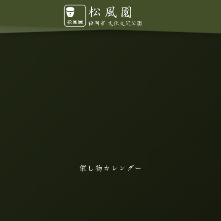
催し物カレンダー