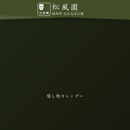
催し物カレンダー