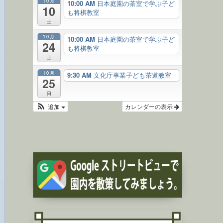
10月
10:00 AM
日本庭園の茶室で学ぶ子ど
10
も将棋教室
土
10月
10:00 AM
日本庭園の茶室で学ぶ子ど
24
も将棋教室
土
10月
9:30 AM
文化庁事業子ども茶道教室
25
日
追加
カレンダーの表示