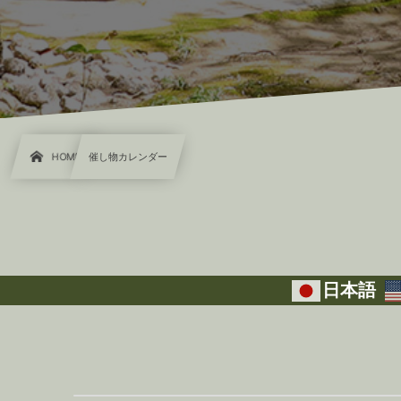
HOME
催し物カレンダー
日本語