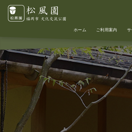
ホーム
Home
Information
ご利用案内
サ