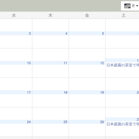
月
水
木
金
土
3
4
5
1
10
11
12
日本庭園の茶室で
17
18
19
2
2
24
25
26
日本庭園の茶室で