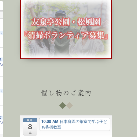
6
3
学ぶ子ども将棋教室
10:00 AM
0
催し物のご案内
7
8月
10:00 AM
日本庭園の茶室で学ぶ子ど
学ぶ子ども将棋教室
10:00 AM
8
も将棋教室
土