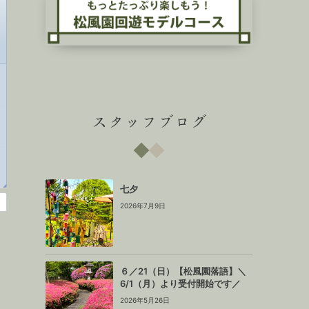
スタッフブログ
◢
七夕
2026年7月9日
６／21（日）【松風園落語】＼
6/1（月）より受付開始です／
2026年5月26日