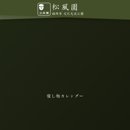
催し物カレンダー