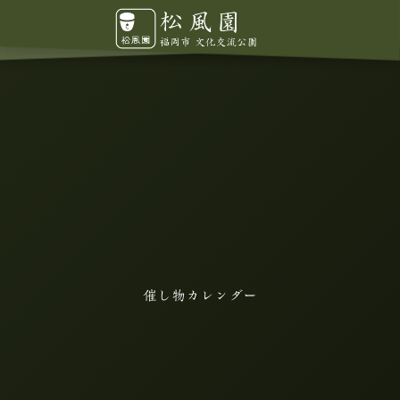
催し物カレンダー