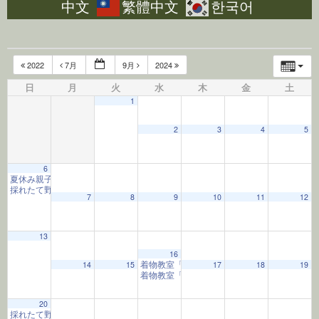
中文
繁體中文
한국어
2022
7月
9月
2024
日
月
火
水
木
金
土
1
2
3
4
5
6
夏休み親子松風園塾
10:00 AM
12:00 AM
採れたて野菜市場（第1日曜）
10:00 AM
7
8
9
10
11
12
1:00 AM
13
16
着物教室「着物と和の心」
14
15
17
10:00 AM
18
19
2:00 AM
着物教室「着物と和の心」
1:00 PM
20
採れたて野菜市場（第3日曜）
3:00 AM
10:00 AM