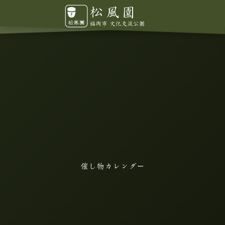
催し物カレンダー