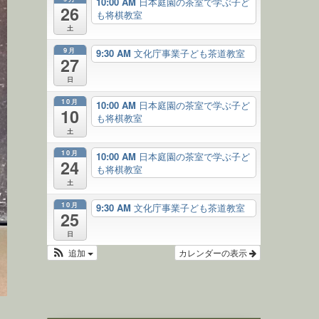
10:00 AM
日本庭園の茶室で学ぶ子ど
26
も将棋教室
土
9月
9:30 AM
文化庁事業子ども茶道教室
27
日
10月
10:00 AM
日本庭園の茶室で学ぶ子ど
10
も将棋教室
土
10月
10:00 AM
日本庭園の茶室で学ぶ子ど
24
も将棋教室
土
10月
9:30 AM
文化庁事業子ども茶道教室
25
日
追加
カレンダーの表示