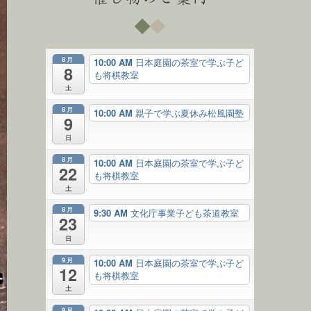
8月
10:00 AM
日本庭園の茶室で学ぶ子ど
8
も将棋教室
土
8月
10:00 AM
親子で学ぶ夏休み松風園塾
9
日
8月
10:00 AM
日本庭園の茶室で学ぶ子ど
22
も将棋教室
土
8月
9:30 AM
文化庁事業子ども茶道教室
23
日
9月
10:00 AM
日本庭園の茶室で学ぶ子ど
12
も将棋教室
土
9月